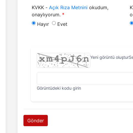
KVKK -
Açık Rıza Metnini
okudum,
K
onaylıyorum.
o
KVKK - Açık Rıza Metnini okudum, onaylıy
KVKK - Açık Rıza Metnini okudum,
Hayır
Evet
Yeni görüntü hazır
Yeni görüntü oluştur
S
Görüntüdeki kodu girin