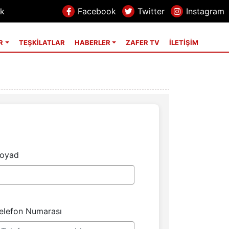
ek
Facebook
Twitter
Instagram
R
TEŞKİLATLAR
HABERLER
ZAFER TV
İLETİŞİM
oyad
elefon Numarası