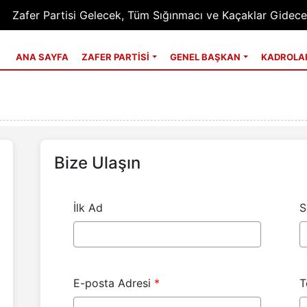
Zafer Partisi Gelecek, Tüm Sığınmacı ve Kaçaklar Gidec
ANA SAYFA
ZAFER PARTİSİ
GENEL BAŞKAN
KADROLA
Bize Ulaşın
İlk Ad
S
E-posta Adresi
T