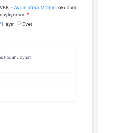
VKK -
Aydınlatma Metnini
okudum,
naylıyorum.
orum.
 onaylıyorum.
KVKK - Aydınlatma Metnini okudum, onaylıyorum.
KVKK - Aydınlatma Metnini okudum, onaylıyorum.
Hayır
Evet
es kodunu oynat