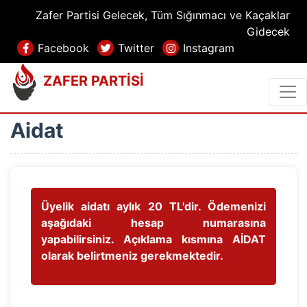
Zafer Partisi Gelecek, Tüm Sığınmacı ve Kaçaklar
Gidecek
Facebook
Twitter
Instagram
ZAFER PARTİSİ
Aidat
Üyelik aidatı aylık 20 TL'dir. Ödemenizi
aşağıdaki hesap numarasına
yapabilirsiniz. Açıklama kısmına AİDAT
olarak belirtmeniz gerekmektedir.