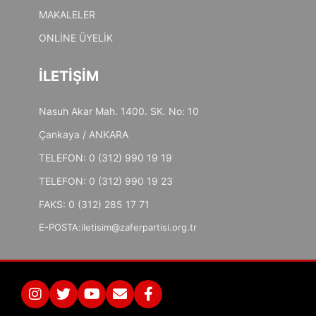
MAKALELER
ONLİNE ÜYELİK
İLETİŞİM
Nasuh Akar Mah. 1400. SK. No: 10
Çankaya / ANKARA
TELEFON: 0 (312) 990 19 19
TELEFON: 0 (312) 990 19 23
FAKS: 0 (312) 285 17 71
E-POSTA:
iletisim@zaferpartisi.org.tr